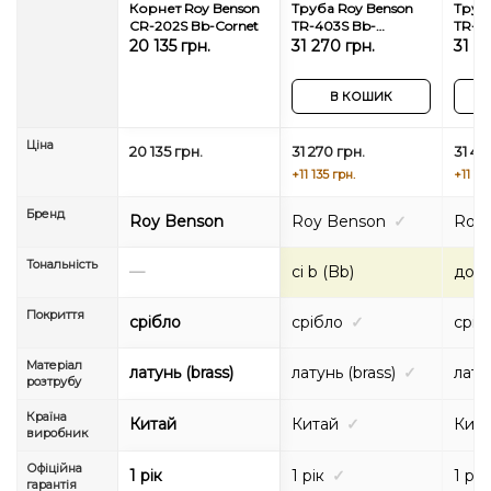
Корнет Roy Benson
Труба Roy Benson
Труб
CR-202S Bb-Cornet
TR-403S Bb-
TR-4
Trumpet
Trum
20 135 грн.
31 270 грн.
31 4
В КОШИК
Ціна
20 135 грн.
31 270 грн.
31 42
+11 135 грн.
+11 29
Бренд
Roy Benson
Roy Benson
✓
Roy
Тональність
—
сі b (Bb)
до (
Покриття
срібло
срібло
✓
сріб
Матеріал
латунь (brass)
латунь (brass)
✓
латун
розтрубу
Країна
Китай
Китай
✓
Кит
виробник
Офіційна
1 рік
1 рік
✓
1 рік
гарантія