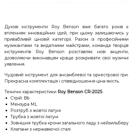
Духові інструменти Roy Benson вже багато років є
втіленням інноваційних ідей, при цьому залишаючись у
привабливій ціновій категорії. Разом із професійними
музикантами та видатними майстрами, команда творців
інструментів Roy Benson розставляє нові акценти,
дозволяючи виконавцям краще розкривати свої музичні
уявлення.
Чудовий інструмент для ансамблевої та оркестрової гри.
Прекрасна комплектація і співвідношення ціна-якість.
Технічні характеристики
Roy Benson CR-202S
:
Стрій: Bb
Мензура ML
Розтруб з жовтої латуні
Трубка з жовтої латуні
Зовнішня трубка крони загального ладу з нейзильберу
Клапани з нержавіючої сталі