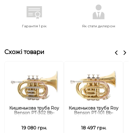
Гарантія 1 рік
Як стати дилером
Схожі товари
Кишенькова труба Roy
Кишенькова труба Roy
Т
Benson PT-302 Bb-
Benson PT-101 Bb-
Pocket trumpet
Pocket trumpet
19 080 грн.
18 497 грн.