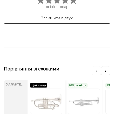
оцініть товар
Залишити відгук
Порівняння зі схожими
ХАРАКТЕРИСТИКИ
Цей товар
83% схожість
83% с