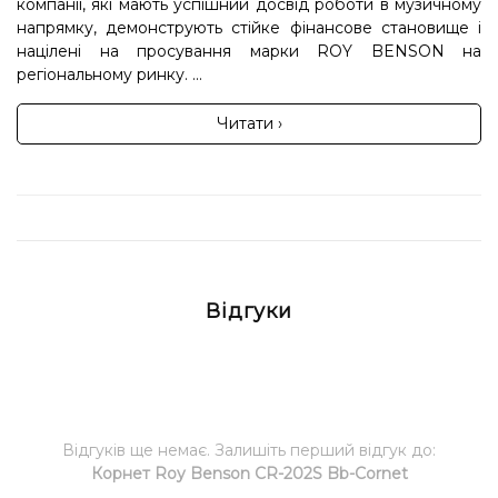
компанії, які мають успішний досвід роботи в музичному
напрямку, демонструють стійке фінансове становище і
націлені на просування марки ROY BENSON на
регіональному ринку. ...
Читати ›
Відгуки
Відгуків ще немає. Залишіть перший відгук до:
Корнет Roy Benson CR-202S Bb-Cornet