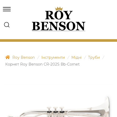
Roy Benson
/
Інструменти
/
Мідні
/
Труби
/
Корнет Roy Benson CR-202S Bb-Cornet