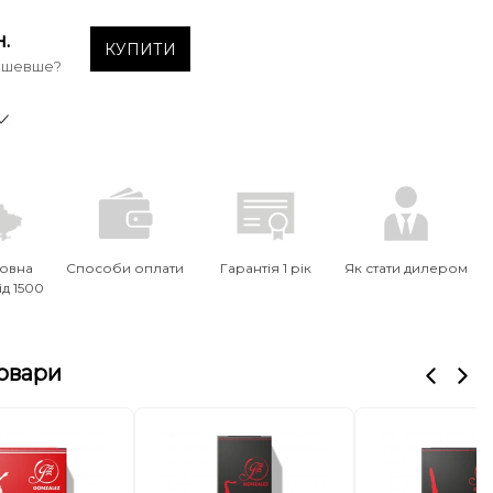
н.
КУПИТИ
ешевше?
овна
Способи оплати
Гарантія 1 рік
Як стати дилером
ід 1500
товари