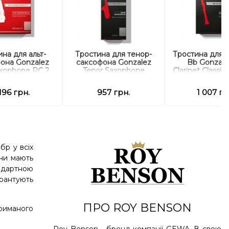
на для альт-
Тростина для тенор-
Тростина для 
она Gonzalez
саксофона Gonzalez
Bb Gonzale
axophone RC 2
Tenor Saxophone
Clarinet Classic
(10 шт)
Classic 2 1/2 (5 шт)
 196 грн.
957 грн.
1 007 гр
бр у всіх
ини мають
андартною
арантують
ПРО ROY BENSON
триманого
Roy Benson - бренд компанії GEWA. В свою