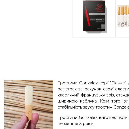
Тростини Gonzalez серії "Classic
регістрах за рахунок своєї еласт
класичний французьку зріз, стан
шириною каблука. Крім того, ви
стабільність звуку тростин Gonzale
Тростини Gonzalez виготовляють з
не менше 3 років.