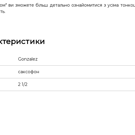
ом"
ви зможете більш детально ознайомитися з усіма тонко
ть.
ктеристики
Gonzalez
саксофон
2 1/2