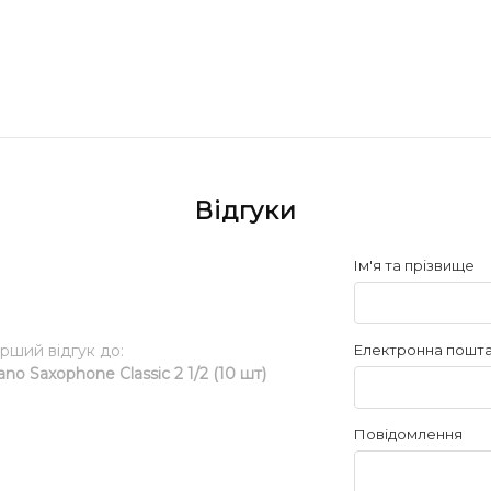
Відгуки
Ім'я та прізвище
ерший відгук до:
Електронна пошт
o Saxophone Classic 2 1/2 (10 шт)
Повідомлення