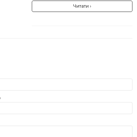
Читати ›
а