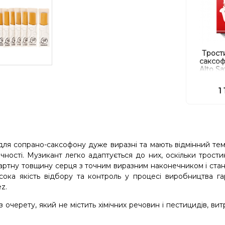
Трости
саксоф
Alto S
1
" для сопрано-саксофону дуже виразні та мають відмінний тем
ичності. Музикант легко адаптується до них, оскільки трост
дартну товщину серця з точним виразним наконечником і ст
сока якість відбору та контроль у процесі виробництва г
z.
 очерету, який не містить хімічних речовин і пестицидів, ви