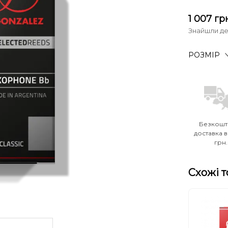
1 007
гр
Знайшли д
РОЗМІР
Безкошт
доставка в
грн.
Схожі 