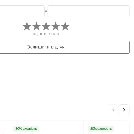
=
оцініть товар
Залишити відгук
50% схожість
50% схожість