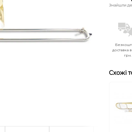
Знайшли д
Безкошт
доставка в
грн.
Схожі 