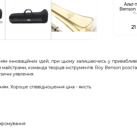
Альт-
Benson 
T
21
ням інноваційних ідей, при цьому залишаючись у привабливі
и майстрами, команда творців інструментів Roy Benson розста
зичні уявлення.
ням. Хороше співвідношення ціна - якість
 хромування