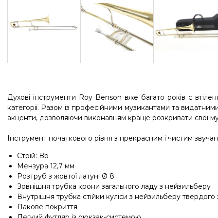
Духові інструменти Roy Benson вже багато років є втілен
категорії. Разом із професійними музикантами та видатним
акценти, дозволяючи виконавцям краще розкривати свої му
Інструмент початкового рівня з прекрасним і чистим звучан
Стрій: Bb
Мензура 12,7 мм
Розтруб з жовтої латуні Ø 8
Зовнішня трубка крони загального ладу з нейзильберу
Внутрішня трубка стійки куліси з нейзильберу твердого
Лакове покриття
Легкий футляр із рюкзак-системою