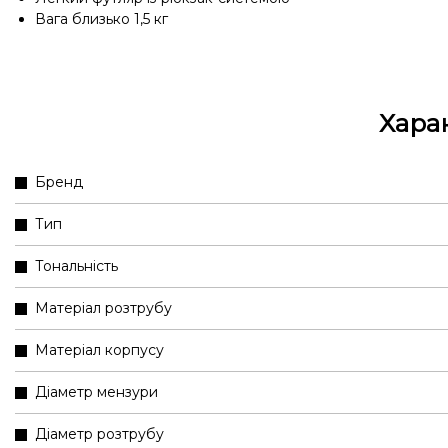
Вага близько 1,5 кг
Хара
Бренд
Тип
Тональність
Матеріал розтрубу
Матеріал корпусу
Діаметр мензури
Діаметр розтрубу