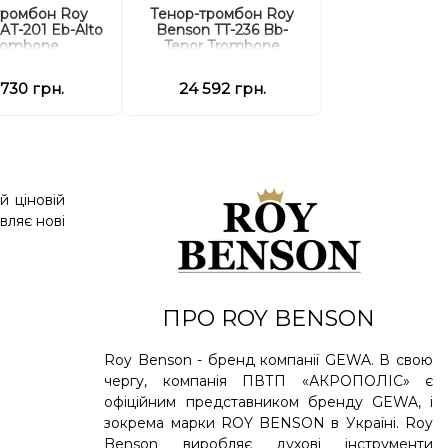
тромбон Roy
Тенор-тромбон Roy
AT-201 Eb-Alto
Benson TT-236 Bb-
rombone
Tenor Trombone
 730 грн.
24 592 грн.
й ціновій
вляє нові
ПРО ROY BENSON
Roy Benson - бренд компанії GEWA. В свою
чергу, компанія ПВТП «АКРОПОЛІС» є
офіційним представником бренду GEWA, і
зокрема марки ROY BENSON в Україні. Roy
Benson виробляє духові інструменти