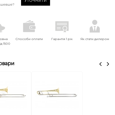
УТОЧНИТИ
ешевше?
овна
Способи оплати
Гарантія 1 рік
Як стати дилером
ід 1500
товари