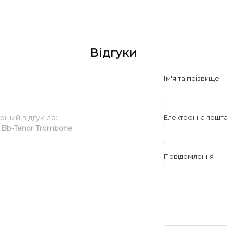
Відгуки
Ім'я та прізвище
ерший відгук до:
Електронна пошт
 Bb-Tenor Trombone
Повідомлення