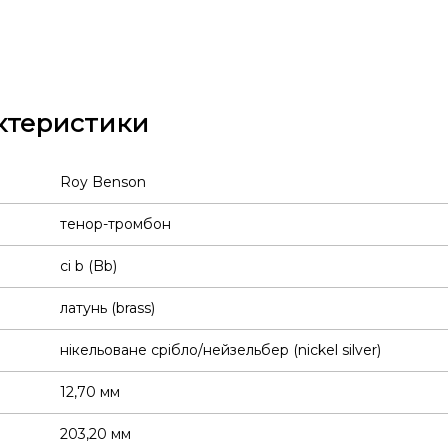
ктеристики
Roy Benson
тенор-тромбон
сі b (Bb)
латунь (brass)
нікельоване срібло/нейзельбер (nickel silver)
12,70 мм
203,20 мм