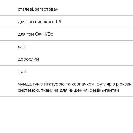
сталеві, загартовані
для гри високого F#
для гри С#-H/Bb
лак
дорослий
1 рік
мундштук з лігатурою та ковпачком
,
футляр з рюкзак-
системою
,
тканина для чищення
,
ремінь-гайтан