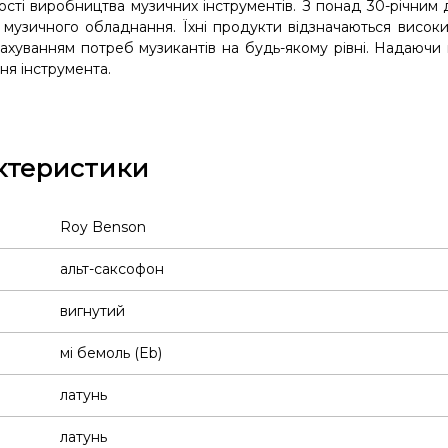
ості виробництва музичних інструментів. З понад 30-річним 
і музичного обладнання. Їхні продукти відзначаються висок
врахуванням потреб музикантів на будь-якому рівні. Надаючи
ння інструмента.
ктеристики
Roy Benson
альт-саксофон
вигнутий
мі бемоль (Eb)
латунь
латунь