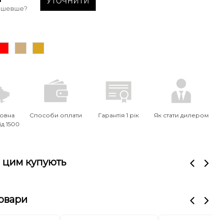
УТОЧНИТИ
ешевше?
овна
Способи оплати
Гарантія 1 рік
Як стати дилером
ід 1500
з цим купують
товари