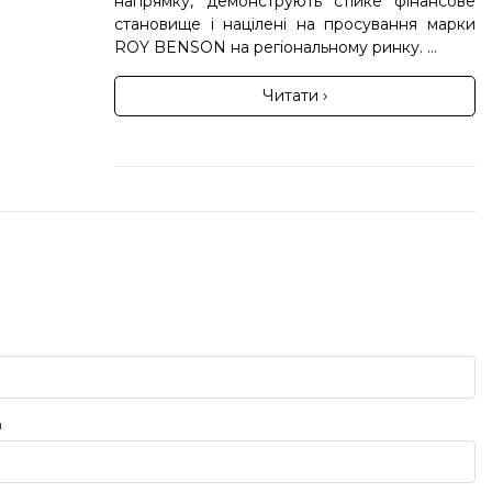
напрямку, демонструють стійке фінансове
становище і націлені на просування марки
ROY BENSON на регіональному ринку. ...
Читати ›
а